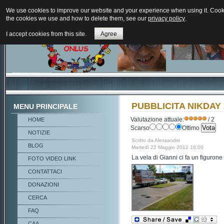
We use cookies to improve our website and your experience when using it. Cookie
the cookies we use and how to delete them, see our
privacy policy
.
I accept cookies from this site.
Agree
PUBBLICITA NIKDAY 
MENU PRINCIPALE
Valutazione attuale:
/ 2
HOME
Scarso
Ottimo
NOTIZIE
Scritto da Alessandro
BLOG
Martedì 22 Maggio 2012 16:00
La vela di Gianni ci fa un figuro
FOTO VIDEO LINK
CONTATTACI
DONAZIONI
CERCA
FAQ
CAA