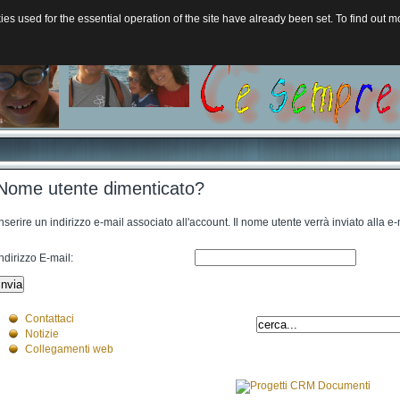
s used for the essential operation of the site have already been set. To find out
Nome utente dimenticato?
Inserire un indirizzo e-mail associato all'account. Il nome utente verrà inviato alla e
Indirizzo E-mail:
Invia
Contattaci
Notizie
Collegamenti web