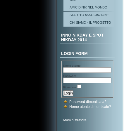
AMICIDINIK NEL MONDO
STATUTO ASSOCIAZIONE
CHI SIAMO - IL PROGETTO
INNO NIKDAY E SPOT
NIKDAY 2014
LOGIN FORM
Nome utente
Password
Ricordami
Password dimenticata?
Nome utente dimenticato?
Amministratore