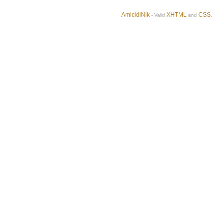
AmicidiNik
XHTML
CSS
- Valid
and
.