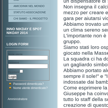
un dispensatore di s
Non insegna il calc
AMICIDINIK NEL MONDO
mezzo per creare e 
STATUTO ASSOCIAZIONE
gara per aiutarsi 
CHI SIAMO - IL PROGETTO
Abbiamo trovato un
INNO NIKDAY E SPOT
un clima sereno s
NIKDAY 2014
L'importante non è 
gruppo.
LOGIN FORM
Siamo stati loro os
giocato nella Mass
Nome utente
La squadra ci ha do
Password
un gagliardo simbo
Abbiamo portato alc
Ricordami
sempre il sole!" e 
indossate dai bambi
Password dimenticata?
Come esprimere la g
Nome utente dimenticato?
Giuseppe ha coinvolt
tutto lo staff della
Amministratore
creazione di questo