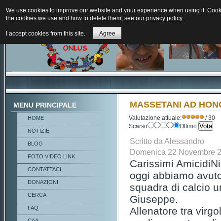
We use cookies to improve our website and your experience when using it. Cookie
the cookies we use and how to delete them, see our
privacy policy
.
I accept cookies from this site.
Agree
MASSETANI AD HO
MENU PRINCIPALE
Valutazione attuale:
/ 30
HOME
Scarso
Ottimo
NOTIZIE
Scritto da Alessandro
BLOG
Domenica 22 Novembre 2
FOTO VIDEO LINK
Carissimi AmicidiNi
CONTATTACI
oggi abbiamo avuto
DONAZIONI
squadra di calcio u
CERCA
Giuseppe.
FAQ
Allenatore tra virgo
CAA