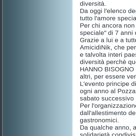
diversità.
Da oggi l'elenco deg
tutto l'amore speci
Per chi ancora non 
speciale" di 7 anni
Grazie a lui e a tut
AmicidiNik, che pe
e talvolta interi pa
diversità perchè qu
HANNO BISOGNO DI 
altri, per essere v
L'evento principe di
ogni anno al Pozzal
sabato successivo a
Per l'organizzazione
dall'allestimento de
gastronomici.
Da qualche anno, a
solidarietà condivi